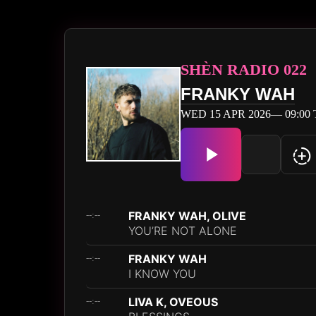
SHÈN RADIO 022
FRANKY WAH
WED 15 APR 2026— 09:00 TO
FRANKY WAH, OLIVE
--:--
YOU’RE NOT ALONE
FRANKY WAH
--:--
I KNOW YOU
LIVA K, OVEOUS
--:--